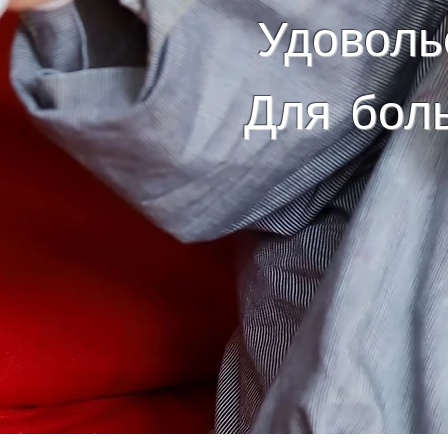
Удоволь
​Для бол