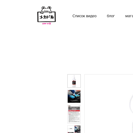
Список видео
блог
маг