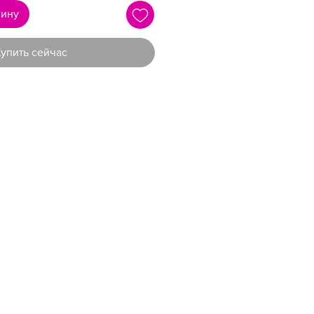
зину
упить сейчас