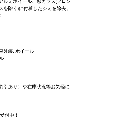
アルミホイール、窓ガラス(フロン
スを除く)に付着したシミを除去。
0
外装, ホイール
ル
割引あり）や在庫状況等お気軽に
も受付中！