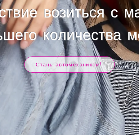
ствие возиться с 
ьшего количества 
Стань автомехаником!