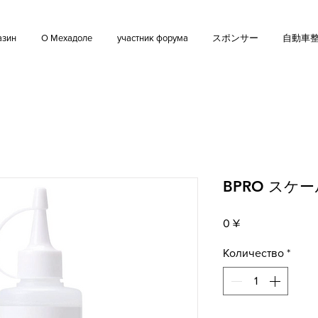
азин
О Мехадоле
участник форума
スポンサー
自動車
BPRO スケ
Цена
0 ¥
Количество
*