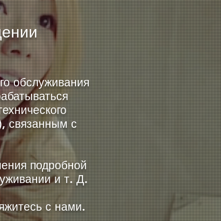
дении
го обслуживания
рабатываться
ехнического
), связанным с
чения подробной
уживании и т. Д.
яжитесь с нами.