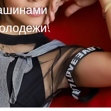
машинами
молодежи!