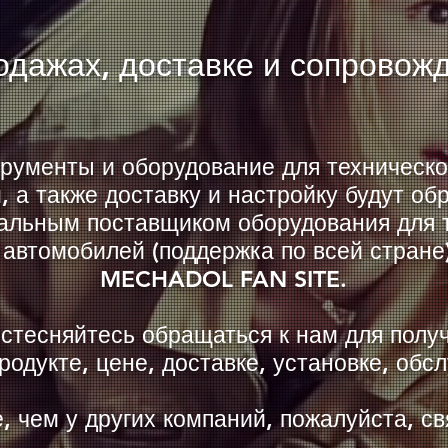
родажах, доставке и сопровож
рументы и оборудование для техническо
, а также доставку и настройку будут об
льным поставщиком оборудования для т
автомобилей (поддержка по всей стране
MECHADOL FAN SITE.
 стесняйтесь обращаться к нам для полу
одукте, цене, доставке, установке, обсл
, чем у других компаний, пожалуйста, св