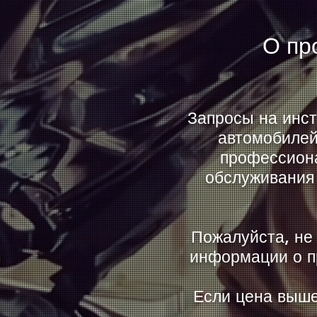
​О п
Запросы на инст
автомобилей
профессиона
обслуживания 
Пожалуйста, не
информации о пр
Если цена выше