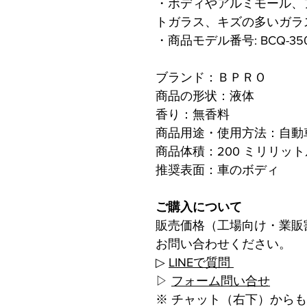
・ボディやアルミモール、
トガラス、キズの多いガラ
・商品モデル番号: BCQ-35
ブランド：ＢＰＲＯ
商品の形状：液体
香り：無香料
商品用途・使用方法：自動車
商品体積：200 ミリリット
推奨表面：車のボディ
ご購入について
販売価格（工場向け・業販
お問い合わせください。
▷
LINEで質問
▷
フォーム問い合せ
※ チャット（右下）から