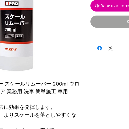
Добавить в кор
К
 スケールリムーバー 200ml ウロ
 業務用 洗車 簡単施工 車用
去に効果を発揮します。
、よりスケールを落としやすくな