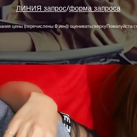
ЛИНИЯ запрос
/
форма запроса
зания цены (перечислены 0 иен)
) оценивать
сверху
Пожалуйста св